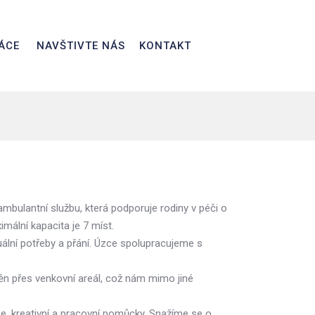
ÁCE
NAVŠTIVTE NÁS
KONTAKT
ulantní službu, která podporuje rodiny v péči o
imální kapacita je 7 míst.
uální potřeby a přání. Úzce spolupracujeme s
těn přes venkovní areál, což nám mimo jiné
ize, kreativní a pracovní pomůcky. Snažíme se o