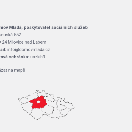
mov Mladá, poskytovatel sociálních služeb
kouská 552
9 24 Milovice nad Labem
ail:
info@domovmlada.cz
tová schránka:
uazkib3
ázat na mapě