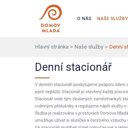
O NÁS
NAŠE SLUŽBY
Hlavní stránka
>
Naše služby
>
Denní s
Denní stacionář
V denním stacionáři poskytujeme podporu lidem s
jejich nejbližší. Stacionář je otevřený každý prac
Stacionář vede tým zkušených zaměstnankyň, které 
rodinnými příslušníky a regulujeme náplň služby s
Služba je realizována v prostorách Domova Mladá.
umožňuje užívat si sluníčka a čerstvého vzduchu v
Ve stacionáři probíhají různé volnočasové a relaxa