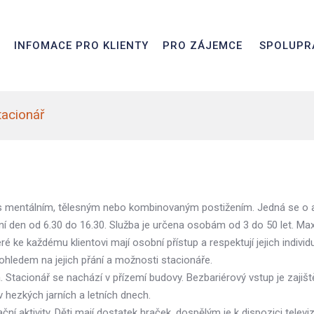
INFOMACE PRO KLIENTY
PRO ZÁJEMCE
SPOLUPR
tacionář
 mentálním, tělesným nebo kombinovaným postižením. Jedná se o amb
ovní den od 6.30 do 16.30. Služba je určena osobám od 3 do 50 let. Max
ke každému klientovi mají osobní přístup a respektují jejich individ
 ohledem na jejich přání a možnosti stacionáře.
 Stacionář se nachází v přízemí budovy. Bezbariérový vstup je zajiš
 hezkých jarních a letních dnech.
ční aktivity. Děti mají dostatek hraček, dospělým je k dispozici telev